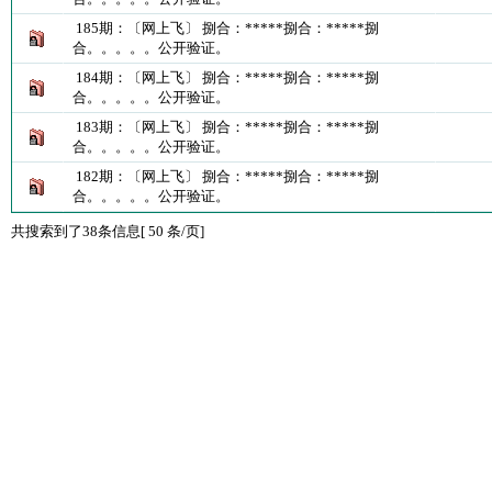
185期：〔网上飞〕 捌合：*****捌合：*****捌
合。。。。。公开验证。
184期：〔网上飞〕 捌合：*****捌合：*****捌
合。。。。。公开验证。
183期：〔网上飞〕 捌合：*****捌合：*****捌
合。。。。。公开验证。
182期：〔网上飞〕 捌合：*****捌合：*****捌
合。。。。。公开验证。
共搜索到了38条信息[ 50 条/页]