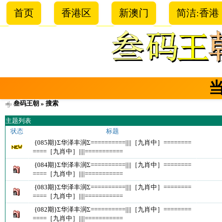
首页
香港区
新澳门
简洁:香港
叁码王朝
» 搜索
主题列表
状态
标题
{085期}Σ华泽丰润Σ==========||||［九肖中］========
====［九肖中］||||===========
{084期}Σ华泽丰润Σ==========||||［九肖中］========
====［九肖中］||||===========
{083期}Σ华泽丰润Σ==========||||［九肖中］========
====［九肖中］||||===========
{082期}Σ华泽丰润Σ==========||||［九肖中］========
====［九肖中］||||===========