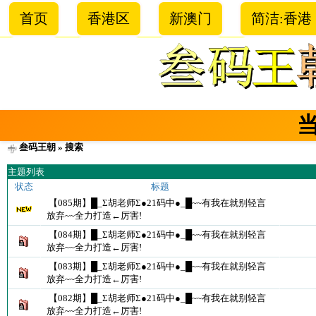
首页
香港区
新澳门
简洁:香港
叁码王朝
» 搜索
主题列表
状态
标题
【085期】█_Σ胡老师Σ●21码中●_█~~有我在就别轻言
放弃~~全力打造←厉害!
【084期】█_Σ胡老师Σ●21码中●_█~~有我在就别轻言
放弃~~全力打造←厉害!
【083期】█_Σ胡老师Σ●21码中●_█~~有我在就别轻言
放弃~~全力打造←厉害!
【082期】█_Σ胡老师Σ●21码中●_█~~有我在就别轻言
放弃~~全力打造←厉害!