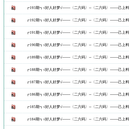
┏193期┓√好人好梦√-------〈二六码〉--〈二六码〉-------己上
┏192期┓√好人好梦√-------〈二六码〉--〈二六码〉-------己上
┏191期┓√好人好梦√-------〈二六码〉--〈二六码〉-------己上
┏190期┓√好人好梦√-------〈二六码〉--〈二六码〉-------己上
┏189期┓√好人好梦√-------〈二六码〉--〈二六码〉-------己上
┏188期┓√好人好梦√-------〈二六码〉--〈二六码〉-------己上
┏187期┓√好人好梦√-------〈二六码〉--〈二六码〉-------己上
┏186期┓√好人好梦√-------〈二六码〉--〈二六码〉-------己上
┏185期┓√好人好梦√-------〈二六码〉--〈二六码〉-------己上
┏184期┓√好人好梦√-------〈二六码〉--〈二六码〉-------己上