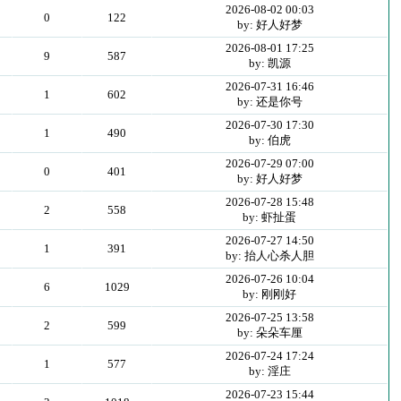
2026-08-02 00:03
0
122
by: 好人好梦
2026-08-01 17:25
9
587
by: 凯源
2026-07-31 16:46
1
602
by: 还是你号
2026-07-30 17:30
1
490
by: 伯虎
2026-07-29 07:00
0
401
by: 好人好梦
2026-07-28 15:48
2
558
by: 虾扯蛋
2026-07-27 14:50
1
391
by: 抬人心杀人胆
2026-07-26 10:04
6
1029
by: 刚刚好
2026-07-25 13:58
2
599
by: 朵朵车厘
2026-07-24 17:24
1
577
by: 淫庄
2026-07-23 15:44