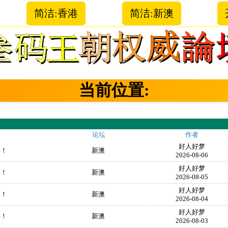
简洁:香港
简洁:新澳
当前位置:
论坛
作者
好人好梦
料！
新澳
2026-08-06
好人好梦
料！
新澳
2026-08-05
好人好梦
料！
新澳
2026-08-04
好人好梦
料！
新澳
2026-08-03