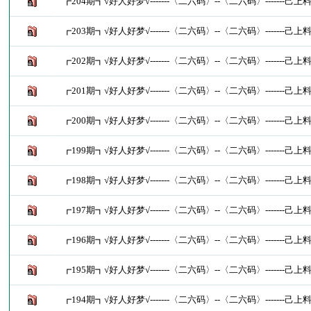
┏204期┓√好人好梦√-------〈二六码〉--〈二六码〉-------己上
┏203期┓√好人好梦√-------〈二六码〉--〈二六码〉-------己上
┏202期┓√好人好梦√-------〈二六码〉--〈二六码〉-------己上
┏201期┓√好人好梦√-------〈二六码〉--〈二六码〉-------己上
┏200期┓√好人好梦√-------〈二六码〉--〈二六码〉-------己上
┏199期┓√好人好梦√-------〈二六码〉--〈二六码〉-------己上
┏198期┓√好人好梦√-------〈二六码〉--〈二六码〉-------己上
┏197期┓√好人好梦√-------〈二六码〉--〈二六码〉-------己上
┏196期┓√好人好梦√-------〈二六码〉--〈二六码〉-------己上
┏195期┓√好人好梦√-------〈二六码〉--〈二六码〉-------己上
┏194期┓√好人好梦√-------〈二六码〉--〈二六码〉-------己上