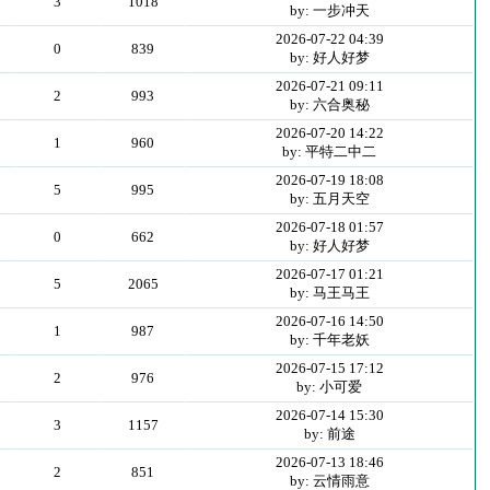
3
1018
by: 一步冲天
2026-07-22 04:39
0
839
by: 好人好梦
2026-07-21 09:11
2
993
by: 六合奥秘
2026-07-20 14:22
1
960
by: 平特二中二
2026-07-19 18:08
5
995
by: 五月天空
2026-07-18 01:57
0
662
by: 好人好梦
2026-07-17 01:21
5
2065
by: 马王马王
2026-07-16 14:50
1
987
by: 千年老妖
2026-07-15 17:12
2
976
by: 小可爱
2026-07-14 15:30
3
1157
by: 前途
2026-07-13 18:46
2
851
by: 云情雨意