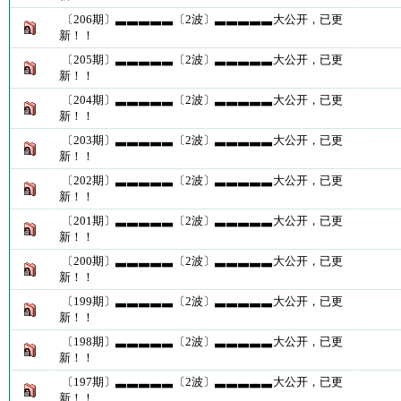
〔206期〕▃▃▃▃▃〔2波〕▃▃▃▃▃大公开，已更
新！！
〔205期〕▃▃▃▃▃〔2波〕▃▃▃▃▃大公开，已更
新！！
〔204期〕▃▃▃▃▃〔2波〕▃▃▃▃▃大公开，已更
新！！
〔203期〕▃▃▃▃▃〔2波〕▃▃▃▃▃大公开，已更
新！！
〔202期〕▃▃▃▃▃〔2波〕▃▃▃▃▃大公开，已更
新！！
〔201期〕▃▃▃▃▃〔2波〕▃▃▃▃▃大公开，已更
新！！
〔200期〕▃▃▃▃▃〔2波〕▃▃▃▃▃大公开，已更
新！！
〔199期〕▃▃▃▃▃〔2波〕▃▃▃▃▃大公开，已更
新！！
〔198期〕▃▃▃▃▃〔2波〕▃▃▃▃▃大公开，已更
新！！
〔197期〕▃▃▃▃▃〔2波〕▃▃▃▃▃大公开，已更
新！！