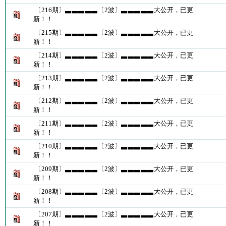
〔216期〕▃▃▃▃▃〔2波〕▃▃▃▃▃大公开，已更
新！！
〔215期〕▃▃▃▃▃〔2波〕▃▃▃▃▃大公开，已更
新！！
〔214期〕▃▃▃▃▃〔2波〕▃▃▃▃▃大公开，已更
新！！
〔213期〕▃▃▃▃▃〔2波〕▃▃▃▃▃大公开，已更
新！！
〔212期〕▃▃▃▃▃〔2波〕▃▃▃▃▃大公开，已更
新！！
〔211期〕▃▃▃▃▃〔2波〕▃▃▃▃▃大公开，已更
新！！
〔210期〕▃▃▃▃▃〔2波〕▃▃▃▃▃大公开，已更
新！！
〔209期〕▃▃▃▃▃〔2波〕▃▃▃▃▃大公开，已更
新！！
〔208期〕▃▃▃▃▃〔2波〕▃▃▃▃▃大公开，已更
新！！
〔207期〕▃▃▃▃▃〔2波〕▃▃▃▃▃大公开，已更
新！！