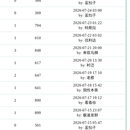
0
564
by: 蓝扣子
2026-07-24 03:00
0
369
by: 蓝扣子
2026-07-23 01:22
1
794
by: 特斯拉
2026-07-22 03:02
1
610
by: 信利达
2026-07-21 20:00
3
848
by: 单双马脚
2026-07-20 13:30
1
617
by: 时迁
2026-07-19 17:10
2
647
by: 老蔡
2026-07-18 15:42
1
641
by: 我性本善
2026-07-17 19:12
2
890
by: 看着你
2026-07-15 23:07
1
899
by: 极速发财
2026-07-15 05:47
0
501
by: 蓝扣子