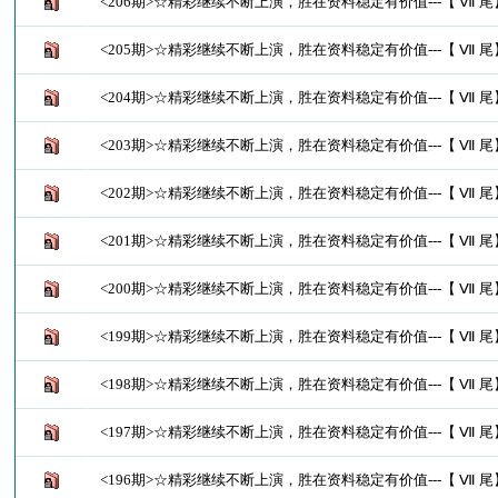
<206期>☆精彩继续不断上演，胜在资料稳定有价值---【 Ⅶ 
<205期>☆精彩继续不断上演，胜在资料稳定有价值---【 Ⅶ 
<204期>☆精彩继续不断上演，胜在资料稳定有价值---【 Ⅶ 
<203期>☆精彩继续不断上演，胜在资料稳定有价值---【 Ⅶ 
<202期>☆精彩继续不断上演，胜在资料稳定有价值---【 Ⅶ 
<201期>☆精彩继续不断上演，胜在资料稳定有价值---【 Ⅶ 
<200期>☆精彩继续不断上演，胜在资料稳定有价值---【 Ⅶ 
<199期>☆精彩继续不断上演，胜在资料稳定有价值---【 Ⅶ 
<198期>☆精彩继续不断上演，胜在资料稳定有价值---【 Ⅶ 
<197期>☆精彩继续不断上演，胜在资料稳定有价值---【 Ⅶ 
<196期>☆精彩继续不断上演，胜在资料稳定有价值---【 Ⅶ 