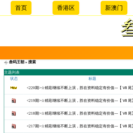
首页
香港区
新澳门
叁码王朝
» 搜索
主题列表
状态
标题
<220期>☆精彩继续不断上演，胜在资料稳定有价值---【 Ⅶ 
<219期>☆精彩继续不断上演，胜在资料稳定有价值---【 Ⅶ 
<218期>☆精彩继续不断上演，胜在资料稳定有价值---【 Ⅶ 
<217期>☆精彩继续不断上演，胜在资料稳定有价值---【 Ⅶ 