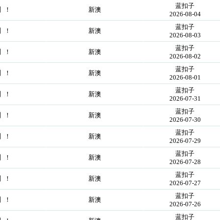
蓝扣子
尾】！
新澳
2026-08-04
蓝扣子
尾】！
新澳
2026-08-03
蓝扣子
尾】！
新澳
2026-08-02
蓝扣子
尾】！
新澳
2026-08-01
蓝扣子
尾】！
新澳
2026-07-31
蓝扣子
尾】！
新澳
2026-07-30
蓝扣子
尾】！
新澳
2026-07-29
蓝扣子
尾】！
新澳
2026-07-28
蓝扣子
尾】！
新澳
2026-07-27
蓝扣子
尾】！
新澳
2026-07-26
蓝扣子