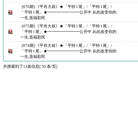
{076期}《平肖大叔》★「平特 Ⅰ 尾」/「平特 Ⅰ 尾」/
「平特 Ⅰ 尾」★━━━━━━━━公开中 从此改变你的
一生,造福彩民
{075期}《平肖大叔》★「平特 Ⅰ 尾」/「平特 Ⅰ 尾」/
「平特 Ⅰ 尾」★━━━━━━━━公开中 从此改变你的
一生,造福彩民
{074期}《平肖大叔》★「平特 Ⅰ 尾」/「平特 Ⅰ 尾」/
「平特 Ⅰ 尾」★━━━━━━━━公开中 从此改变你的
一生,造福彩民
共搜索到了13条信息[ 50 条/页]