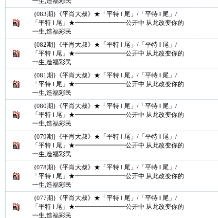
一生,造福彩民
{083期}《平肖大叔》★「平特 Ⅰ 尾」/「平特 Ⅰ 尾」/
「平特 Ⅰ 尾」★━━━━━━━━公开中 从此改变你的
一生,造福彩民
{082期}《平肖大叔》★「平特 Ⅰ 尾」/「平特 Ⅰ 尾」/
「平特 Ⅰ 尾」★━━━━━━━━公开中 从此改变你的
一生,造福彩民
{081期}《平肖大叔》★「平特 Ⅰ 尾」/「平特 Ⅰ 尾」/
「平特 Ⅰ 尾」★━━━━━━━━公开中 从此改变你的
一生,造福彩民
{080期}《平肖大叔》★「平特 Ⅰ 尾」/「平特 Ⅰ 尾」/
「平特 Ⅰ 尾」★━━━━━━━━公开中 从此改变你的
一生,造福彩民
{079期}《平肖大叔》★「平特 Ⅰ 尾」/「平特 Ⅰ 尾」/
「平特 Ⅰ 尾」★━━━━━━━━公开中 从此改变你的
一生,造福彩民
{078期}《平肖大叔》★「平特 Ⅰ 尾」/「平特 Ⅰ 尾」/
「平特 Ⅰ 尾」★━━━━━━━━公开中 从此改变你的
一生,造福彩民
{077期}《平肖大叔》★「平特 Ⅰ 尾」/「平特 Ⅰ 尾」/
「平特 Ⅰ 尾」★━━━━━━━━公开中 从此改变你的
一生,造福彩民