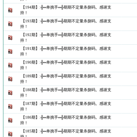
【194期】:╬═单挑手═╬期期不定量杀捌码。感谢支
持！
【193期】:╬═单挑手═╬期期不定量杀捌码。感谢支
持！
【192期】:╬═单挑手═╬期期不定量杀捌码。感谢支
持！
【191期】:╬═单挑手═╬期期不定量杀捌码。感谢支
持！
【190期】:╬═单挑手═╬期期不定量杀捌码。感谢支
持！
【189期】:╬═单挑手═╬期期不定量杀捌码。感谢支
持！
【188期】:╬═单挑手═╬期期不定量杀捌码。感谢支
持！
【187期】:╬═单挑手═╬期期不定量杀捌码。感谢支
持！
【186期】:╬═单挑手═╬期期不定量杀捌码。感谢支
持！
【185期】:╬═单挑手═╬期期不定量杀捌码。感谢支
持！