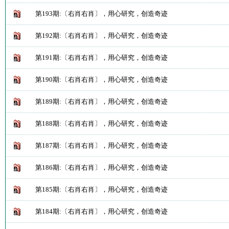
第193期:〔右肖右肖〕，用心研究，创造奇迹
第192期:〔右肖右肖〕，用心研究，创造奇迹
第191期:〔右肖右肖〕，用心研究，创造奇迹
第190期:〔右肖右肖〕，用心研究，创造奇迹
第189期:〔右肖右肖〕，用心研究，创造奇迹
第188期:〔右肖右肖〕，用心研究，创造奇迹
第187期:〔右肖右肖〕，用心研究，创造奇迹
第186期:〔右肖右肖〕，用心研究，创造奇迹
第185期:〔右肖右肖〕，用心研究，创造奇迹
第184期:〔右肖右肖〕，用心研究，创造奇迹