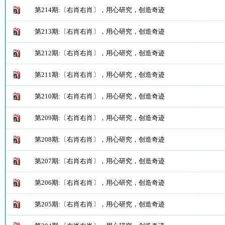
第214期:〔右肖右肖〕，用心研究，创造奇迹
第213期:〔右肖右肖〕，用心研究，创造奇迹
第212期:〔右肖右肖〕，用心研究，创造奇迹
第211期:〔右肖右肖〕，用心研究，创造奇迹
第210期:〔右肖右肖〕，用心研究，创造奇迹
第209期:〔右肖右肖〕，用心研究，创造奇迹
第208期:〔右肖右肖〕，用心研究，创造奇迹
第207期:〔右肖右肖〕，用心研究，创造奇迹
第206期:〔右肖右肖〕，用心研究，创造奇迹
第205期:〔右肖右肖〕，用心研究，创造奇迹