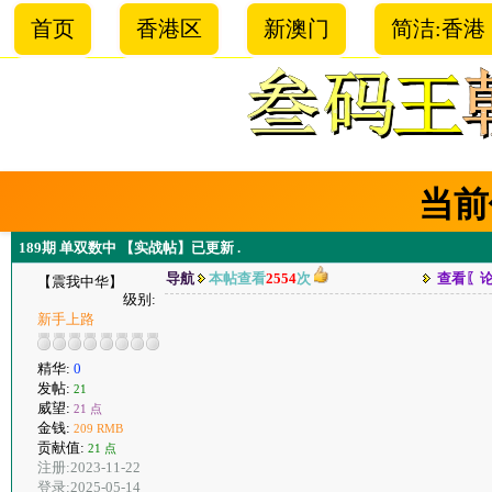
首页
香港区
新澳门
简洁:香港
当前
189期 单双数中 【实战帖】已更新 .
导航
本帖查看
2554
次
查看〖
【震我中华】
级别:
新手上路
精华:
0
发帖:
21
威望:
21 点
金钱:
209 RMB
贡献值:
21 点
注册:2023-11-22
登录:2025-05-14