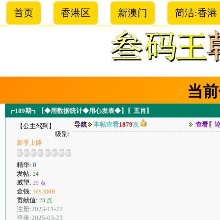
首页
香港区
新澳门
简洁:香港
当前
┏189期┓【◆用数据统计◆用心发表◆】〖五肖〗
导航
本帖查看
1879
次
查看〖
【公主驾到】
级别:
新手上路
精华:
0
发帖:
24
威望:
29 点
金钱:
169 RMB
贡献值:
23 点
注册:2023-11-22
登录:2025-03-23